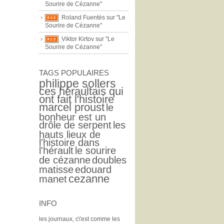
Sourire de Cézanne"
Roland Fuentès sur "Le
Sourire de Cézanne"
Viktor Kirtov sur "Le
Sourire de Cézanne"
TAGS POPULAIRES
philippe sollers
ces héraultais qui
ont fait l'histoire
marcel proust
le
bonheur est un
drôle de serpent
les
hauts lieux de
l'histoire dans
l'hérault
le sourire
de cézanne
doubles
matisse
edouard
cezanne
manet
INFO
les journaux, c\'est comme les