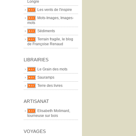
Longre
Les vents de l'inspire
Mots-Images, Images-
mots
Sédiments
Terrain fragile, le blog
de Françoise Renaud
LIBRAIRIES
Le Grain des mots
Sauramps
Terre des livres
ARTISANAT
Elisabeth Molimard,
tourneuse sur bois
VOYAGES