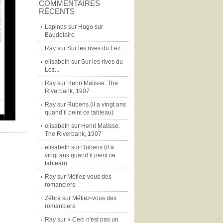
COMMENTAIRES
RÉCENTS
Lapinos
sur
Hugo sur
Baudelaire
Ray
sur
Sur les rives du Lez...
elisabeth
sur
Sur les rives du
Lez...
Ray
sur
Henri Matisse. The
Riverbank, 1907
Ray
sur
Rubens (il a vingt ans
quand il peint ce tableau)
elisabeth
sur
Henri Matisse.
The Riverbank, 1907
elisabeth
sur
Rubens (il a
vingt ans quand il peint ce
tableau)
Ray
sur
Méfiez-vous des
romanciers
Zébra
sur
Méfiez-vous des
romanciers
Ray
sur
« Ceci n'est pas un