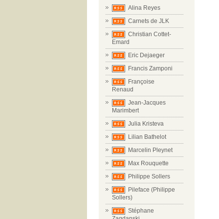
Alina Reyes
Carnets de JLK
Christian Cottet-
Emard
Eric Dejaeger
Francis Zamponi
Françoise
Renaud
Jean-Jacques
Marimbert
Julia Kristeva
Lilian Bathelot
Marcelin Pleynet
Max Rouquette
Philippe Sollers
Pileface (Philippe
Sollers)
Stéphane
Zagdanski