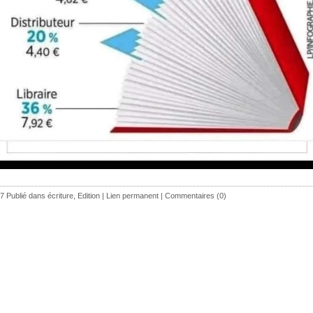
7 Publié dans
écriture
,
Edition
|
Lien permanent
|
Commentaires (0)