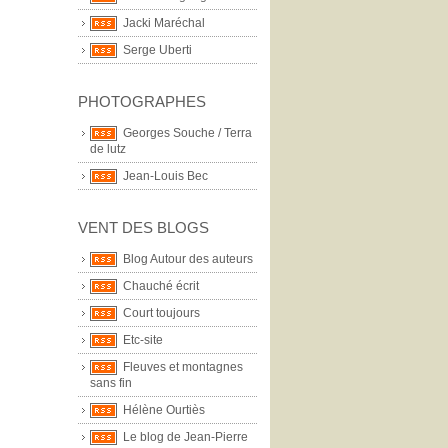
Jacki Maréchal
Serge Uberti
PHOTOGRAPHES
Georges Souche / Terra
de lutz
Jean-Louis Bec
VENT DES BLOGS
Blog Autour des auteurs
Chauché écrit
Court toujours
Etc-site
Fleuves et montagnes
sans fin
Hélène Ourtiès
Le blog de Jean-Pierre