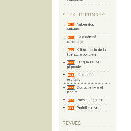
SITES LITTÉRAIRES
Autour des
auteurs
Ca a débuté
comme ça
K-libre, l'actu de la
littérature policière
Langue sauce
piquante
Littérature
occitane
Occitanie livre et
lecture
Poésie française
Portail du livre
REVUES