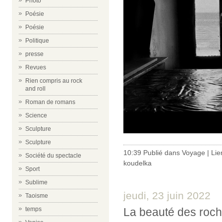
Photo
Poésie
Poésie
Politique
presse
Revues
Rien compris au rock
and roll
Roman de romans
Science
Sculpture
Sculpture
10:39 Publié dans
Voyage
|
Lie
Société du spectacle
koudelka
Sport
Sublime
jeudi, 23 juin 2022
Taoisme
temps
La beauté des roc