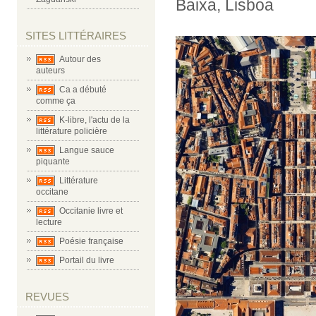
Baixa, Lisboa
SITES LITTÉRAIRES
Autour des
auteurs
Ca a débuté
comme ça
K-libre, l'actu de la
littérature policière
Langue sauce
piquante
Littérature
occitane
Occitanie livre et
lecture
Poésie française
Portail du livre
REVUES