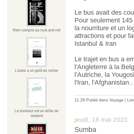
Le bus avait des cou
Pour seulement 145 
la nourriture et un l
Rien compris au rock and roll
attractions et pour f
Istanbul & Iran
Le trajet en bus a 
l'Angleterre à la Bel
L'aube a un goût de cerise
l'Autriche, la Yougosl
l'Iran, l'Afghanistan
11:28 Publié dans
Voyage
|
Lie
Le bonheur est un drôle de
serpent
jeudi, 18 mai 2023
Sumba