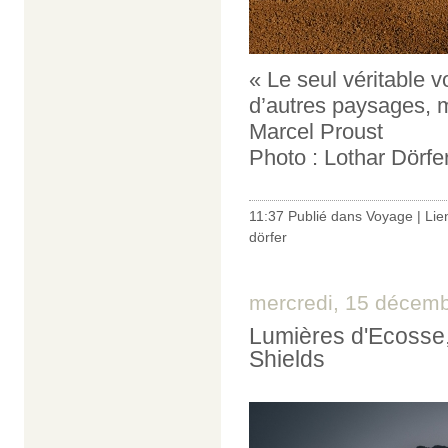
« Le seul véritable v
d’autres paysages, m
Marcel Proust
Photo : Lothar Dörfe
11:37 Publié dans
Voyage
|
Lie
dörfer
mercredi, 15 décem
Lumières d'Ecosse
Shields