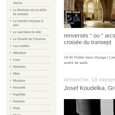
Xénon
Le Bonheur est un drôle
de serpent
Le monde n'est pas si
réel
Le saut dans le vide
renversés " ou " arc
Le Sourire de Cézanne
croisée du transept.
Les oubliés
littérature
18:40 Publié dans
Voyage
|
Lie
Livre
andré de wells
Maximes
Mots
dimanche, 18 septe
Musique
Josef Koudelka, G
Nouvelle
Papillote
Peinture
Philo