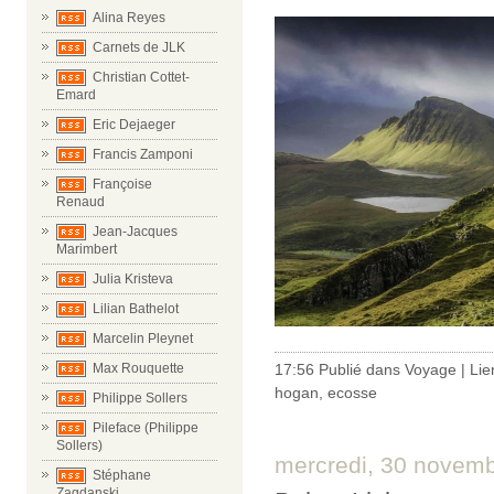
Alina Reyes
Carnets de JLK
Christian Cottet-
Emard
Eric Dejaeger
Francis Zamponi
Françoise
Renaud
Jean-Jacques
Marimbert
Julia Kristeva
Lilian Bathelot
Marcelin Pleynet
Max Rouquette
17:56 Publié dans
Voyage
|
Lie
hogan
,
ecosse
Philippe Sollers
Pileface (Philippe
Sollers)
mercredi, 30 novem
Stéphane
Zagdanski