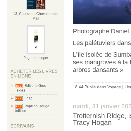
13, Cours des Chevaliers du
Mail
Photographe Daniel
Les palétuviers dans
L’île isolée de Sumb
Fugue baroque
ses mangroves à la
arbres dansants »
ACHETER LES LIVRES
EN LIGNE
Editions Gros
18:44 Publié dans
Voyage
|
Lie
Textes
Fnac
mardi, 31 janvier 20
Papillon Rouge
éditeur
Trotternish Ridge, I
Tracy Hogan
ECRIVAINS