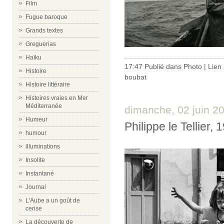
Film
Fugue baroque
Grands textes
Greguerias
Haïku
17:47 Publié dans
Photo
|
Lien
Histoire
boubat
Histoire littéraire
Histoires vraies en Mer
Méditerranée
dimanche, 02 juin 2
Humeur
Philippe le Tellier, 
humour
illuminations
Insolite
Instantané
Journal
L'Aube a un goût de
cerise
La découverte de