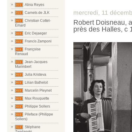
Alina Reyes
mercredi, 11 décem
Carnets de JLK
Christian Cottet-
Robert Doisneau, a
Emard
près des Halles, c
Eric Dejaeger
Francis Zamponi
Françoise
Renaud
Jean-Jacques
Marimbert
Julia Kristeva
Lilian Bathelot
Marcelin Pleynet
Max Rouquette
Philippe Sollers
Pileface (Philippe
Sollers)
Stéphane
Zagdanski