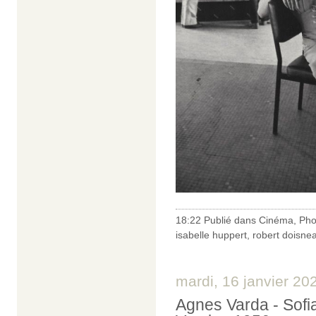
18:22 Publié dans
Cinéma
,
Pho
isabelle huppert
,
robert doisne
mardi, 16 janvier 20
Agnes Varda - Sofi