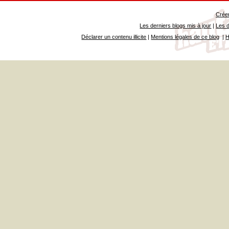
Créer
Les derniers blogs mis à jour
|
Les d
Déclarer un contenu illicite
|
Mentions légales de ce blog
|
H