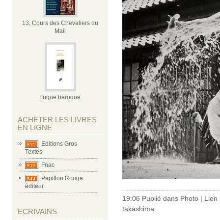
13, Cours des Chevaliers du
Mail
Fugue baroque
ACHETER LES LIVRES
EN LIGNE
Editions Gros
Textes
Fnac
Papillon Rouge
éditeur
19:06 Publié dans
Photo
|
Lien
takashima
ECRIVAINS