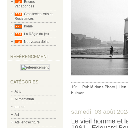
Encres
Vagabondes
Gros textes, Arts et
Résistances
Ironie
La Règle du jeu
Nouveaux délits
RÉFÉRENCEMENT
CATÉGORIES
19:11 Publié dans
Photo
|
Lien
Actu
bulmer
Alimentation
amour
samedi, 03 août 202
Art
Le vieil homme et l
Atelier d'écriture
1961 - Edouard Bo