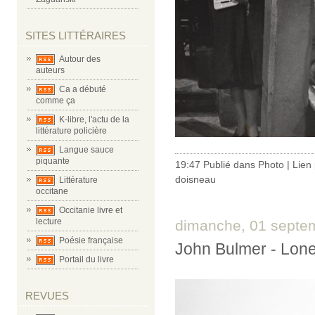
SITES LITTÉRAIRES
Autour des
auteurs
Ca a débuté
comme ça
K-libre, l'actu de la
littérature policière
Langue sauce
piquante
19:47 Publié dans
Photo
|
Lien
doisneau
Littérature
occitane
Occitanie livre et
lecture
dimanche, 01 septe
Poésie française
John Bulmer - Lone
Portail du livre
REVUES