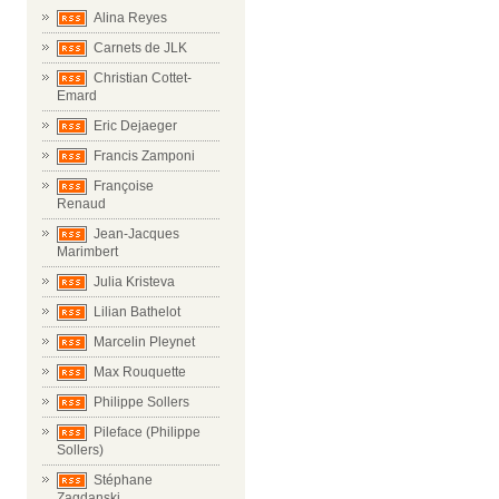
Alina Reyes
Carnets de JLK
Christian Cottet-
Emard
Eric Dejaeger
Francis Zamponi
Françoise
Renaud
Jean-Jacques
Marimbert
Julia Kristeva
Lilian Bathelot
Marcelin Pleynet
Max Rouquette
Philippe Sollers
Pileface (Philippe
Sollers)
Stéphane
Zagdanski