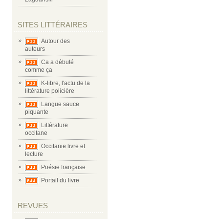
SITES LITTÉRAIRES
Autour des
auteurs
Ca a débuté
comme ça
K-libre, l'actu de la
littérature policière
Langue sauce
piquante
Littérature
occitane
Occitanie livre et
lecture
Poésie française
Portail du livre
REVUES