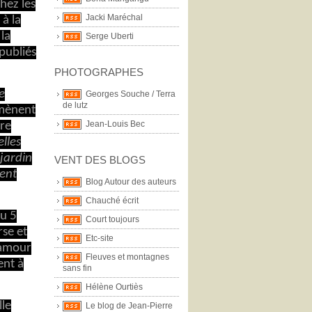
chez les
Jacki Maréchal
 à la
la
Serge Uberti
 publiés
PHOTOGRAPHES
e
Georges Souche / Terra
de lutz
romènent
Jean-Louis Bec
ire
lles
 jardin
VENT DES BLOGS
dent
Blog Autour des auteurs
Chauché écrit
au 5
Court toujours
rse et
Etc-site
l’amour
Fleuves et montagnes
ent à
sans fin
Hélène Ourtiès
lle
Le blog de Jean-Pierre