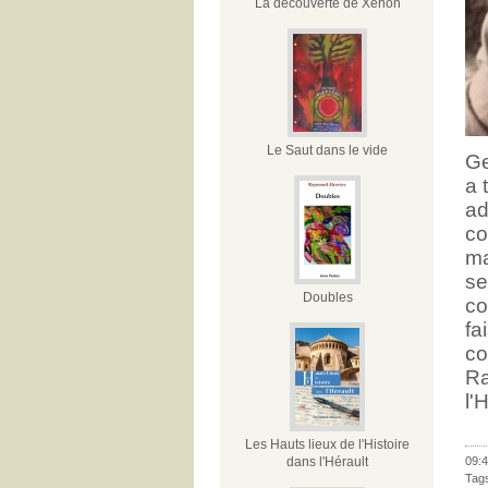
La découverte de Xénon
Le Saut dans le vide
Ge
a 
ad
co
ma
se
Doubles
co
fa
co
Ra
l'
Les Hauts lieux de l'Histoire
09:4
dans l'Hérault
Tag