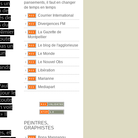
pansements, il faut en changer
is un
de temps en temps
n de
Courrier International
ès de
Divergences FM
s du
Nimier
La Gazette de
Montpellier
toute
Le blog de l'agglorieuse
 pas un
 un
Le Monde
Le Nouvel Obs
rands
Libération
Marianne
Paul
Mediapart
 jour le
 toute
n voit
» Il
PEINTRES,
GRAPHISTES
s, et
Bona Mangangu