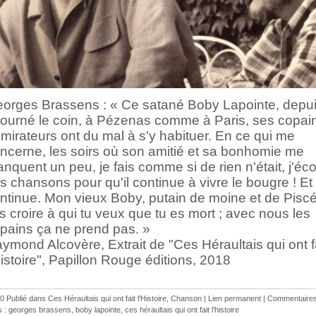
orges Brassens : « Ce satané Boby Lapointe, depuis
tourné le coin, à Pézenas comme à Paris, ses copain
mirateurs ont du mal à s'y habituer. En ce qui me
ncerne, les soirs où son amitié et sa bonhomie me
nquent un peu, je fais comme si de rien n'était, j'éc
s chansons pour qu'il continue à vivre le bougre ! Et i
ntinue. Mon vieux Boby, putain de moine et de Piscé
is croire à qui tu veux que tu es mort ; avec nous les
pains ça ne prend pas. »
ymond Alcovère, Extrait de "Ces Héraultais qui ont f
Histoire", Papillon Rouge éditions, 2018
0 Publié dans
Ces Héraultais qui ont fait l'Histoire
,
Chanson
|
Lien permanent
|
Commentaires
s :
georges brassens
,
boby lapointe
,
ces héraultais qui ont fait l'histoire