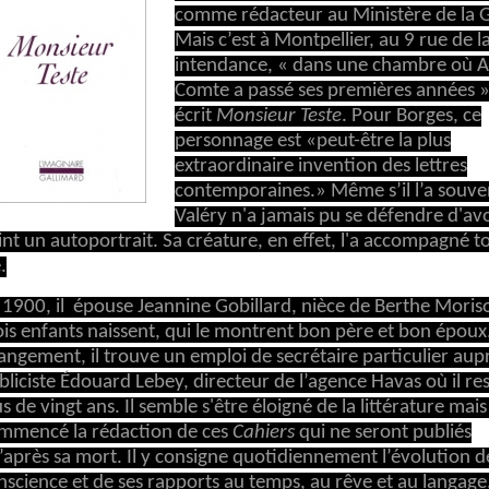
comme rédacteur au Ministère de la 
Mais c’est à Montpellier, au 9 rue de la
intendance, « dans une chambre où 
Comte a passé ses premières années » 
écrit
Monsieur Teste
. Pour Borges, ce
personnage est «peut-être la plus
extraordinaire invention des lettres
contemporaines.» Même s’il l’a souven
Valéry n'a jamais pu se défendre d'avo
int un autoportrait. Sa créature, en effet, l'a accompagné t
.
 1900, il épouse Jeannine Gobillard, nièce de Berthe Moriso
ois enfants naissent, qui le montrent bon père et bon époux
angement, il trouve un emploi de secrétaire particulier aup
bliciste Édouard Lebey, directeur de l’agence Havas où il re
us de vingt ans. Il semble s'être éloigné de la littérature mais
mmencé la rédaction de ces
Cahiers
qui ne seront publiés
’après sa mort. Il y consigne quotidiennement l’évolution d
nscience et de ses rapports au temps, au rêve et au langage