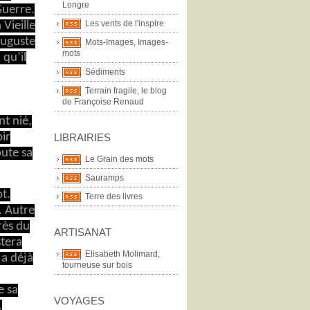
Longre
Guerre.
Les vents de l'inspire
 Vieille
Auguste
Mots-Images, Images-
mots
qu’il
Sédiments
Terrain fragile, le blog
de Françoise Renaud
t nié,
ir
LIBRAIRIES
oute sa
Le Grain des mots
Sauramps
t.
Terre des livres
. Autre
rès du
ARTISANAT
stera
Elisabeth Molimard,
 a déjà
tourneuse sur bois
e sa
VOYAGES
.