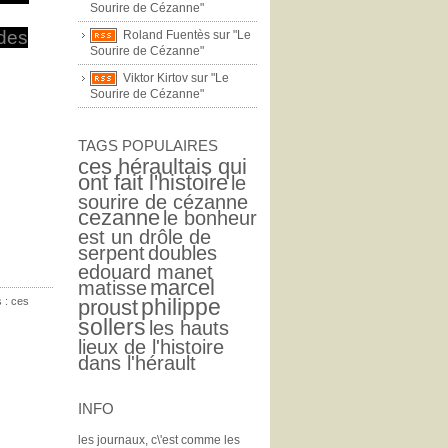
Sourire de Cézanne"
des
Roland Fuentès sur "Le
Sourire de Cézanne"
Viktor Kirtov sur "Le
Sourire de Cézanne"
TAGS POPULAIRES
ces héraultais qui
ont fait l'histoire
le
sourire de cézanne
cezanne
le bonheur
est un drôle de
serpent
doubles
edouard manet
marcel
matisse
philippe
s :
ces
proust
sollers
les hauts
lieux de l'histoire
dans l'hérault
INFO
les journaux, c\'est comme les