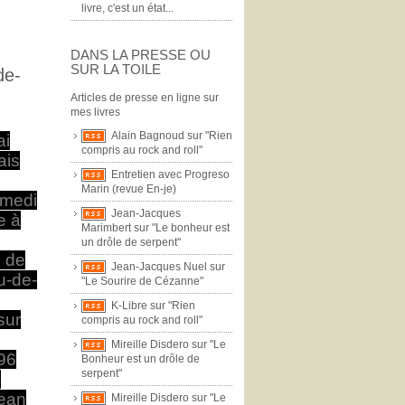
livre, c'est un état...
DANS LA PRESSE OU
SUR LA TOILE
de-
Articles de presse en ligne sur
mes livres
Alain Bagnoud sur "Rien
ai
compris au rock and roll"
ais
Entretien avec Progreso
Marin (revue En-je)
samedi
Jean-Jacques
e à
Marimbert sur "Le bonheur est
un drôle de serpent"
 de
Jean-Jacques Nuel sur
u-de-
"Le Sourire de Cézanne"
K-Libre sur "Rien
sur
compris au rock and roll"
Mireille Disdero sur "Le
96
Bonheur est un drôle de
serpent"
e
Jean
Mireille Disdero sur "Le