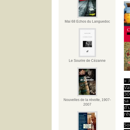
Mai 68 Echos du Languedoc
Le Sourire de Cézanne
« 
Va
30
Nouvelles de la révolte, 1907-
sa 
2007
d'
rê
So