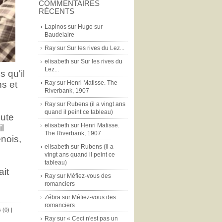
COMMENTAIRES
RÉCENTS
Lapinos
sur
Hugo sur
Baudelaire
Ray
sur
Sur les rives du Lez...
elisabeth
sur
Sur les rives du
Lez...
 qu'il
s et
Ray
sur
Henri Matisse. The
Riverbank, 1907
Ray
sur
Rubens (il a vingt ans
quand il peint ce tableau)
oute
elisabeth
sur
Henri Matisse.
l
The Riverbank, 1907
nois,
elisabeth
sur
Rubens (il a
vingt ans quand il peint ce
tableau)
ait
Ray
sur
Méfiez-vous des
romanciers
Zébra
sur
Méfiez-vous des
romanciers
 (0)
|
Ray
sur
« Ceci n'est pas un