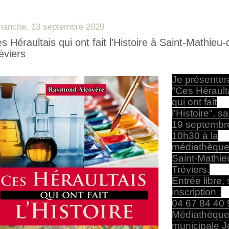
manche, 13 septembre 2020
s Héraultais qui ont fait l'Histoire à Saint-Mathieu-
éviers
Je présenter
"Ces Hérault
qui ont fait
l'Histoire", 
19 septembr
10h30 à la
médiathèque
Saint-Mathie
Tréviers.
Entrée libre, 
inscription :
04 67 84 40 
Médiathèqu
municipale 