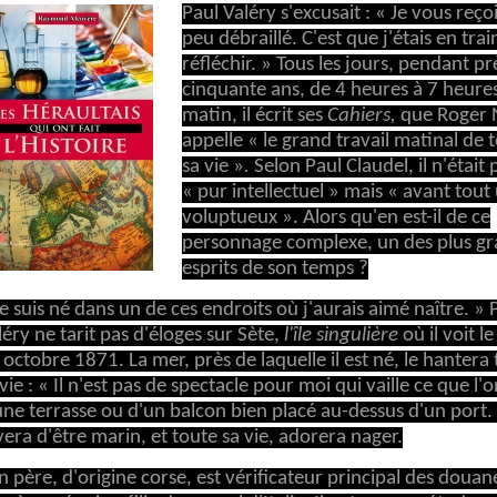
Paul Valéry s'excusait : « Je vous reço
peu débraillé. C'est que j'étais en trai
réfléchir. » Tous les jours, pendant pr
cinquante ans, de 4 heures à 7 heure
matin, il écrit ses
Cahiers,
que Roger 
appelle « le grand travail matinal de 
sa vie »
.
Selon Paul Claudel, il n'était
« pur intellectuel » mais « avant tout
voluptueux ». Alors qu'en est-il de ce
personnage complexe, un des plus g
esprits de son temps ?
Je suis né dans un de ces endroits où j'aurais aimé naître. » 
léry ne tarit pas d'éloges sur Sète,
l'île singulière
où il voit le
 octobre 1871. La mer, près de laquelle il est né, le hantera
vie : « Il n'est pas de spectacle pour moi qui vaille ce que l'o
une terrasse ou d'un balcon bien placé au-dessus d'un port. 
vera d'être marin, et toute sa vie, adorera nager.
n père, d'origine corse, est vérificateur principal des douane