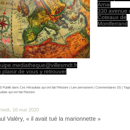
Arnal
330 avenue 
Coteaux de
Montferrand
uipe.mediatheque@villesmdt.fr
 plaisir de vous y retrouver
0 Publié dans
Ces Héraultais qui ont fait l'Histoire
|
Lien permanent
|
Commentaires (0)
| Tag
ltais qui ont fait l'histoire
medi, 16 mai 2020
ul Valéry, « il avait tué la marionnette »