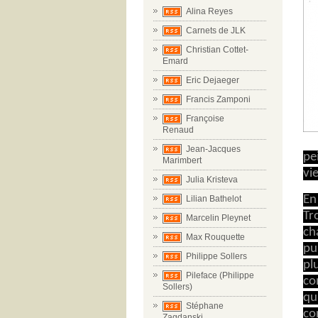
Alina Reyes
Carnets de JLK
Christian Cottet-
Emard
Eric Dejaeger
Francis Zamponi
Françoise
Renaud
Jean-Jacques
pe
Marimbert
vie
Julia Kristeva
En
Lilian Bathelot
Tr
Marcelin Pleynet
ch
Max Rouquette
pu
Philippe Sollers
pl
Pileface (Philippe
co
Sollers)
qu
Stéphane
co
Zagdanski