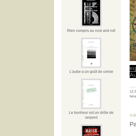
Rien compris au rock and roll
eq
L'aube a un goût de cerise
Au
12:2
hérau
Le bonheur est un drôle de
sa
serpent
Pa