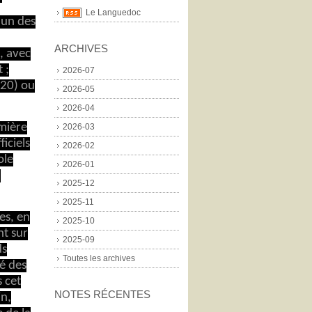
Le Languedoc
 un des
ARCHIVES
, avec
 ;
2026-07
920) ou
2026-05
2026-04
mière
2026-03
iciels
2026-02
ole
2026-01
à
2025-12
2025-11
es, en
2025-10
nt sur
2025-09
ds
Toutes les archives
mé des
s cet
NOTES RÉCENTES
in,