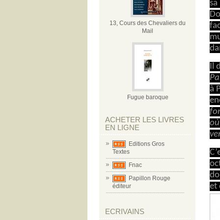
sa
Do
13, Cours des Chevaliers du
fa
Mail
mu
da
Il
Pa
à 
Fugue baroque
en
fo
ACHETER LES LIVRES
où
EN LIGNE
ver
Editions Gros
C’
Textes
oc
Fnac
do
Papillon Rouge
et
éditeur
ECRIVAINS