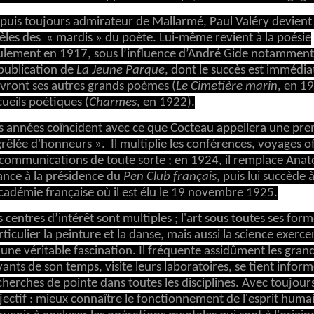
puis toujours admirateur de Mallarmé, Paul Valéry devient
dèles des « mardis » du poète. Lui-même revient à la poésie
ulement en 1917, sous l’influence d’André Gide notamment
 publication de
La Jeune Parque
, dont le succès est immédiat
ivront ses autres grands poèmes (
Le Cimetière marin
, en 1
cueils poétiques (
Charmes
, en 1922).
s années coïncident avec ce que Cocteau appellera une pre
grêlée d'honneurs ». Il multiplie les conférences, voyages off
 communications de toute sorte ; en 1924, il remplace Anat
ance à la présidence du
Pen Club français
, puis lui succède 
Académie française où il est élu le 19 novembre 1925.
s centres d’intérêt sont multiples ; l'art sous toutes ses form
rticulier la peinture et la danse, mais aussi la science exerce
i une véritable fascination. Il fréquente assidûment les gran
vants de son temps, visite leurs laboratoires, se tient infor
cherches de pointe dans toutes les disciplines. Avec toujour
jectif : mieux connaître le fonctionnement de l'esprit huma