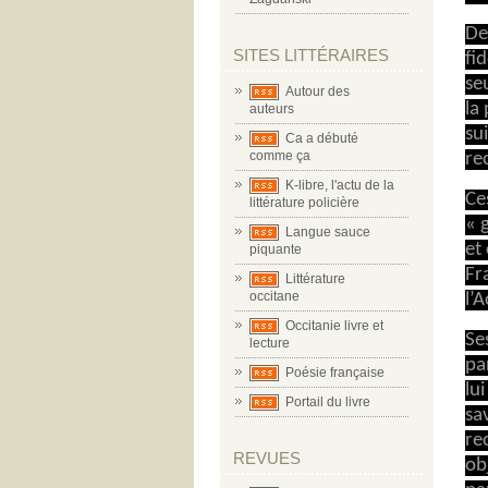
De
SITES LITTÉRAIRES
fi
se
Autour des
la
auteurs
su
Ca a débuté
comme ça
re
K-libre, l'actu de la
Ce
littérature policière
« 
Langue sauce
et
piquante
Fr
Littérature
occitane
l’
Occitanie livre et
Se
lecture
pa
Poésie française
lu
Portail du livre
sa
re
REVUES
ob