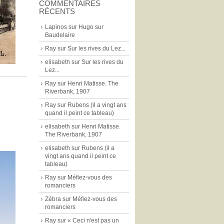
COMMENTAIRES
RÉCENTS
Lapinos
sur
Hugo sur
Baudelaire
Ray
sur
Sur les rives du Lez...
elisabeth
sur
Sur les rives du
Lez...
Ray
sur
Henri Matisse. The
Riverbank, 1907
Ray
sur
Rubens (il a vingt ans
quand il peint ce tableau)
elisabeth
sur
Henri Matisse.
The Riverbank, 1907
elisabeth
sur
Rubens (il a
vingt ans quand il peint ce
tableau)
Ray
sur
Méfiez-vous des
romanciers
Zébra
sur
Méfiez-vous des
romanciers
Ray
sur
« Ceci n'est pas un