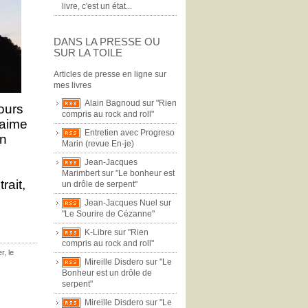
livre, c'est un état...
DANS LA PRESSE OU
SUR LA TOILE
Articles de presse en ligne sur
mes livres
Alain Bagnoud sur "Rien
jours
compris au rock and roll"
 aime
Entretien avec Progreso
on
Marin (revue En-je)
Jean-Jacques
Marimbert sur "Le bonheur est
rait,
un drôle de serpent"
Jean-Jacques Nuel sur
"Le Sourire de Cézanne"
K-Libre sur "Rien
compris au rock and roll"
er
,
le
Mireille Disdero sur "Le
Bonheur est un drôle de
serpent"
Mireille Disdero sur "Le