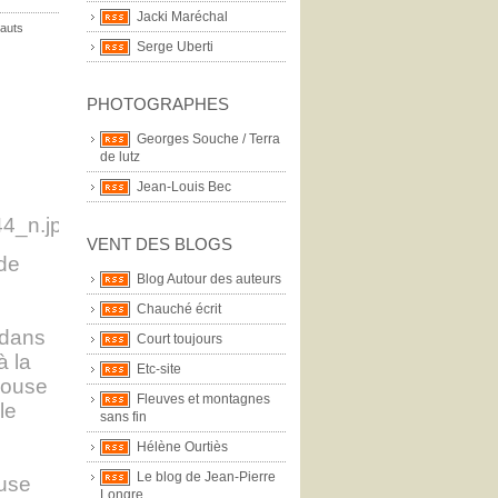
Jacki Maréchal
hauts
Serge Uberti
PHOTOGRAPHES
Georges Souche / Terra
de lutz
Jean-Louis Bec
VENT DES BLOGS
 de
Blog Autour des auteurs
Chauché écrit
 dans
Court toujours
à la
Etc-site
pouse
Fleuves et montagnes
le
sans fin
Hélène Ourtiès
Le blog de Jean-Pierre
ouse
Longre