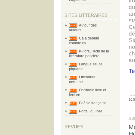
tr
qu
am
SITES LITTÉRAIRES
st
Autour des
Ce
auteurs
dé
Ca a débuté
Si
comme ça
no
K-libre, l'actu de la
ch
littérature policière
au
Langue sauce
piquante
Te
Littérature
occitane
Occitanie livre et
lecture
10:5
Poésie française
Portail du livre
sa
Ma
REVUES
Hé