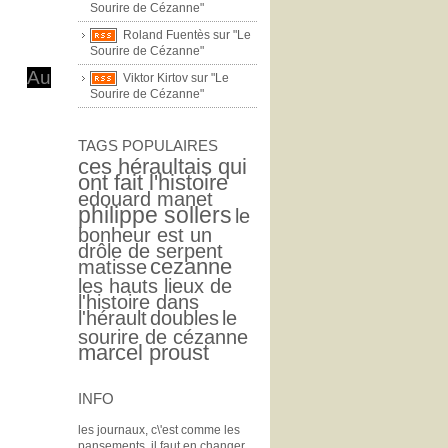
Sourire de Cézanne"
Roland Fuentès sur "Le
Sourire de Cézanne"
Au
Viktor Kirtov sur "Le
Sourire de Cézanne"
TAGS POPULAIRES
ces héraultais qui
ont fait l'histoire
edouard manet
philippe sollers
le
bonheur est un
drôle de serpent
cezanne
matisse
les hauts lieux de
l'histoire dans
l'hérault
doubles
le
sourire de cézanne
marcel proust
INFO
les journaux, c\'est comme les
pansements, il faut en changer