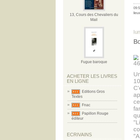
09:5
lieu
13, Cours des Chevaliers du
Mail
lu
Bo
Fugue baroque
Un
ACHETER LES LIVRES
10
EN LIGNE
C'
Editions Gros
ap
Textes
ce
Fnac
fa
Papillon Rouge
qu
éditeur
"L
co
ECRIVAINS
"A