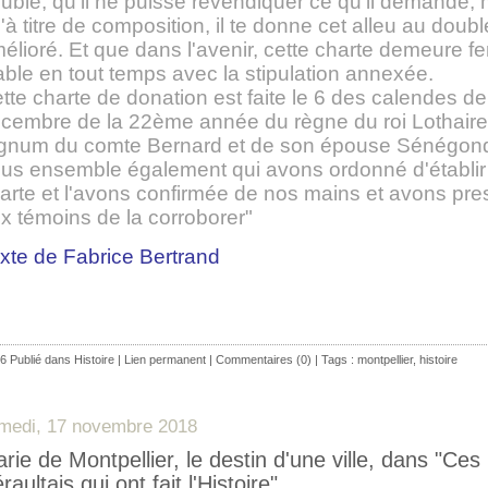
ouble, qu'il ne puisse revendiquer ce qu'il demande, 
'à titre de composition, il te donne cet alleu au doub
élioré. Et que dans l'avenir, cette charte demeure f
able en tout temps avec la stipulation annexée.
tte charte de donation est faite le 6 des calendes de
cembre de la 22ème année du règne du roi Lothaire
gnum du comte Bernard et de son épouse Sénégon
us ensemble également qui avons ordonné d'établir 
arte et l'avons confirmée de nos mains et avons pres
x témoins de la corroborer"
xte de Fabrice Bertrand
6 Publié dans
Histoire
|
Lien permanent
|
Commentaires (0)
| Tags :
montpellier
,
histoire
medi, 17 novembre 2018
rie de Montpellier, le destin d'une ville, dans "Ces
raultais qui ont fait l'Histoire"