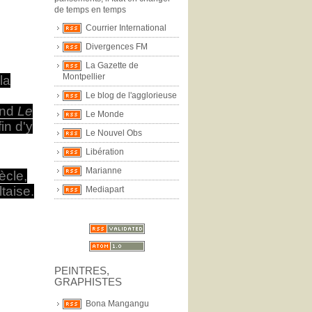
de temps en temps
Courrier International
Divergences FM
La Gazette de
Montpellier
la
Le blog de l'agglorieuse
ind
Le
Le Monde
in d'y
Le Nouvel Obs
Libération
Marianne
ècle,
taise.
Mediapart
PEINTRES,
GRAPHISTES
Bona Mangangu