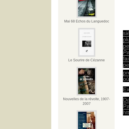
Mai 68 Echos du Languedoc
si
pl
pe
Pa
fa
Le Sourire de Cézanne
pe
pr
où
Ex
Da
Nouvelles de la révolte, 1907-
2007
Pa
ht