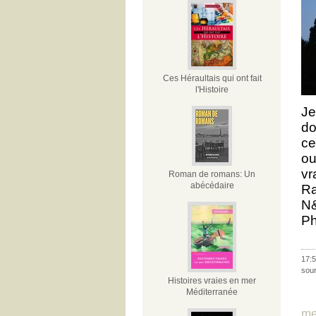
Ces Héraultais qui ont fait
l'Histoire
Je
do
ce
ou
vr
Roman de romans: Un
abécédaire
Ra
N&
Ph
17:5
sour
Histoires vraies en mer
Méditerranée
me