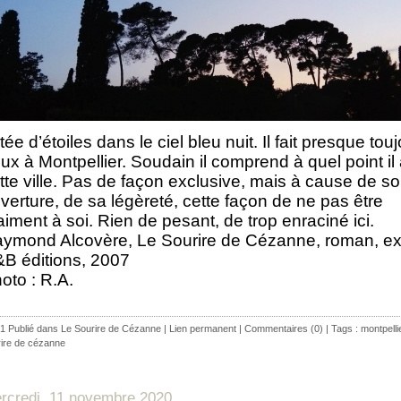
tée d’étoiles dans le ciel bleu nuit. Il fait presque tou
ux à Montpellier. Soudain il comprend à quel point il
tte ville. Pas de façon exclusive, mais à cause de s
verture, de sa légèreté, cette façon de ne pas être
aiment à soi. Rien de pesant, de trop enraciné ici.
ymond Alcovère, Le Sourire de Cézanne, roman, ext
B éditions, 2007
oto : R.A.
1 Publié dans
Le Sourire de Cézanne
|
Lien permanent
|
Commentaires (0)
| Tags :
montpelli
ire de cézanne
rcredi, 11 novembre 2020