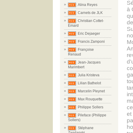
Sé
Alina Reyes
à 
Carnets de JLK
qu
Christian Cottet-
de
Emard
Su
Eric Dejaeger
no
Mo
Francis Zamponi
Am
Françoise
re
Renaud
d'
Jean-Jacques
Marimbert
co
ga
Julia Kristeva
to
Lilian Bathelot
ta
Marcelin Pleynet
in
Max Rouquette
ma
ce
Philippe Sollers
et
Pileface (Philippe
pa
Sollers)
ho
Stéphane
Zagdanski