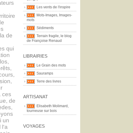
teurs
Les vents de l'inspire
ritoire
Mots-Images, Images-
mots
de
Sédiments
es
la de
Terrain fragile, le blog
de Françoise Renaud
es qui
tion
LIBRAIRIES
los,
Le Grain des mots
rêts,
Sauramps
 cours,
sion,
Terre des livres
r
à ces
ARTISANAT
que, de
Elisabeth Molimard,
sèdes,
tourneuse sur bois
oyons
i un
VOYAGES
 l'a