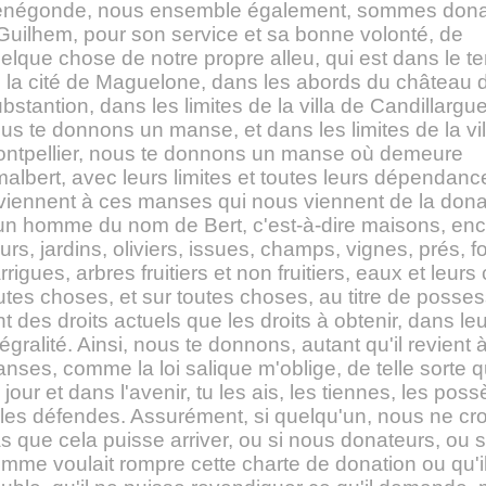
négonde, nous ensemble également, sommes dona
Guilhem, pour son service et sa bonne volonté, de
elque chose de notre propre alleu, qui est dans le ter
 la cité de Maguelone, dans les abords du château 
bstantion, dans les limites de la villa de Candillargu
us te donnons un manse, et dans les limites de la vil
ntpellier, nous te donnons un manse où demeure
albert, avec leurs limites et toutes leurs dépendanc
viennent à ces manses qui nous viennent de la dona
un homme du nom de Bert, c'est-à-dire maisons, enc
urs, jardins, oliviers, issues, champs, vignes, prés, fo
rrigues, arbres fruitiers et non fruitiers, eaux et leurs
utes choses, et sur toutes choses, au titre de posses
nt des droits actuels que les droits à obtenir, dans leu
tégralité. Ainsi, nous te donnons, autant qu'il revient 
nses, comme la loi salique m'oblige, de telle sorte 
 jour et dans l'avenir, tu les ais, les tiennes, les pos
 les défendes. Assurément, si quelqu'un, nous ne cr
s que cela puisse arriver, ou si nous donateurs, ou s
mme voulait rompre cette charte de donation ou qu'il