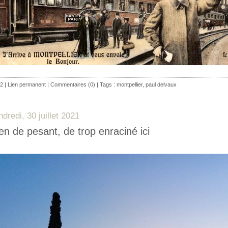
2 |
Lien permanent
|
Commentaires (0)
| Tags :
montpellier
,
paul delvaux
ndredi, 30 juillet 2021
en de pesant, de trop enraciné ici