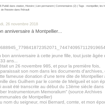
6 Publié dans
citation
,
Histoire
|
Lien permanent
|
Commentaires (2)
| Tags :
montpellier
,
les 
x de l'histoire dans l'hérault
ndi, 26 novembre 2018
n anniversaire à Montpellier...
 bon anniversaire à cette jeune fille, tout juste âgée
33 ans...
était un 26 novembre 985, et pour la première fois,
paraissait son nom dans les documents d'archives,
tte fameuse donation d'une terre dite de Montpellier 
mille des Guilhem par le comte de Melgueil et son é
i avait été transcrite au début du 13ème siècle dans 
iber
Instrumentorum Memoralium" (source Archives
mmunales de Montpellier)
u nom du seigneur, moi Bernard, comte, et mon ép