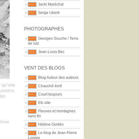
Jacki Maréchal
Serge Uberti
PHOTOGRAPHES
Georges Souche / Terra
de lutz
Jean-Louis Bec
VENT DES BLOGS
Blog Autour des auteurs
st qu’une
Chauché écrit
lumière,
Court toujours
des
Etc-site
Fleuves et montagnes
sans fin
d'une
Hélène Ourtiès
Le blog de Jean-Pierre
Longre