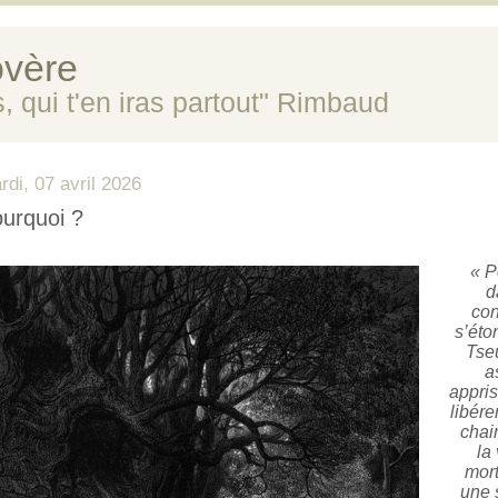
vère
s, qui t'en iras partout" Rimbaud
rdi, 07 avril 2026
urquoi ?
« P
d
con
s’éto
Tseu
a
appris
libére
chai
la 
mort
une 