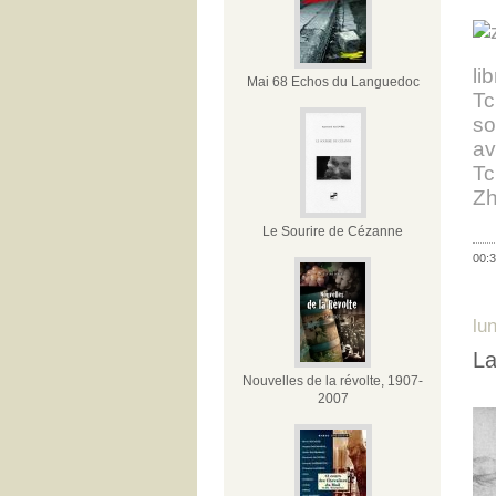
li
Mai 68 Echos du Languedoc
Tc
so
av
Tc
Zh
Le Sourire de Cézanne
00:3
lu
La
Nouvelles de la révolte, 1907-
2007