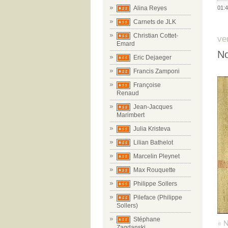
01:4
Alina Reyes
Carnets de JLK
Christian Cottet-
ve
Emard
No
Eric Dejaeger
Francis Zamponi
Françoise
Renaud
Jean-Jacques
Marimbert
Julia Kristeva
Lilian Bathelot
Marcelin Pleynet
Max Rouquette
Philippe Sollers
Pileface (Philippe
Sollers)
Stéphane
« N
Zagdanski