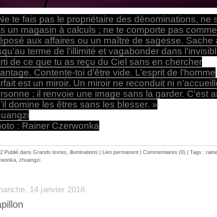
Ne te fais pas le propriétaire des dénominations, ne 
s un magasin à calculs ; ne te comporte pas comme
éposé aux affaires ou un maître de sagesse. Sache a
squ'au terme de l’illimité et vagabonder dans l’invisibl
rti de ce que tu as reçu du Ciel sans en chercher
antage. Contente-toi d’être vide. L’esprit de l’homme
rfait est un miroir. Un miroir ne reconduit ni n’accueil
rsonne ; il renvoie une image sans la garder. C’est a
’il domine les êtres sans les blesser. »
uangzi
oto : Rainer Czerwonka
2 Publié dans
Grands textes
,
illuminations
|
Lien permanent
|
Commentaires (0)
| Tags :
rain
rwonka
,
zhuangzi
manche, 14 janvier 2018
pillon