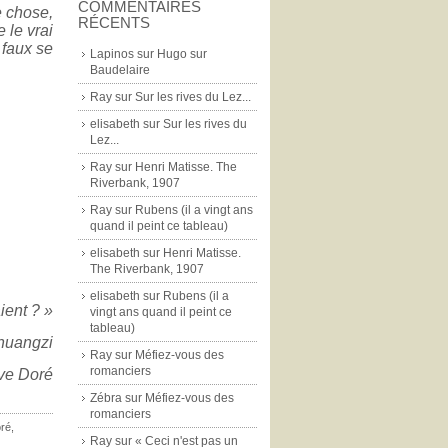
COMMENTAIRES
 chose,
RÉCENTS
e le vrai
e faux se
Lapinos
sur
Hugo sur
Baudelaire
Ray
sur
Sur les rives du Lez...
elisabeth
sur
Sur les rives du
Lez...
Ray
sur
Henri Matisse. The
Riverbank, 1907
Ray
sur
Rubens (il a vingt ans
quand il peint ce tableau)
elisabeth
sur
Henri Matisse.
The Riverbank, 1907
elisabeth
sur
Rubens (il a
ient ? »
vingt ans quand il peint ce
tableau)
huangzi
Ray
sur
Méfiez-vous des
romanciers
ave Doré
Zébra
sur
Méfiez-vous des
romanciers
oré
,
Ray
sur
« Ceci n'est pas un