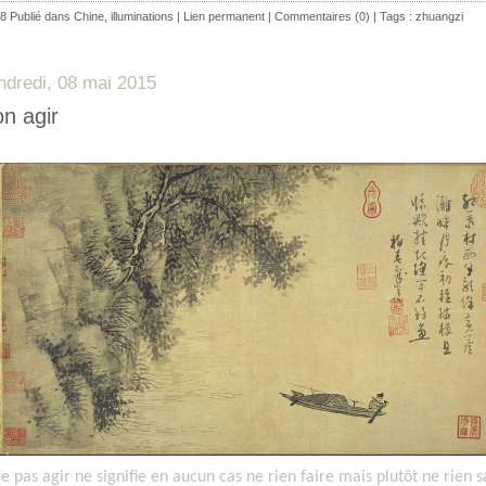
8 Publié dans
Chine
,
illuminations
|
Lien permanent
|
Commentaires (0)
| Tags :
zhuangzi
ndredi, 08 mai 2015
n agir
e pas agir ne signifie en aucun cas ne rien faire mais plutôt ne rien sa