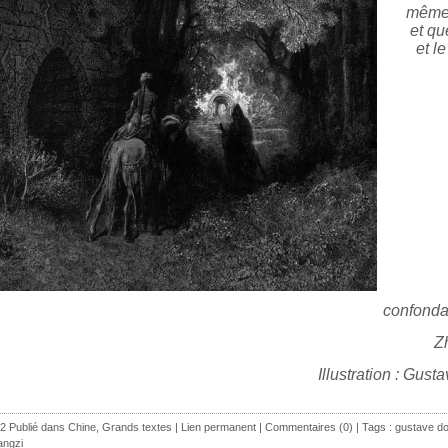
même
et qu
et l
confonda
Z
Illustration : Gust
2 Publié dans
Chine
,
Grands textes
|
Lien permanent
|
Commentaires (0)
| Tags :
gustave d
angzi