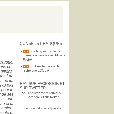
CONSEILS PRATIQUES
Ce blog est lisible de
manière optimale avec Mozilla
Firefox
ourquoi
ans ces
Utilisez le moteur de
recherche ECOSIA
ditions,
nna Lao
, ne lui
RAY SUR FACEBOOK ET
s-tu pas
SUR TWITTER
 pour le
Vous pouvez me retrouver sur
r de ses
Facebook et sur Twitter
nes que
vie et la
 étaient
raymond.alcovere@neuf.fr
seule et