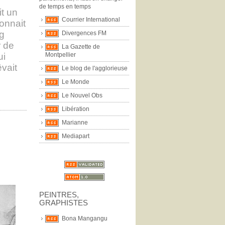
de temps en temps
it un
Courrier International
donnait
ng
Divergences FM
r de
La Gazette de
Montpellier
ui
êvait
Le blog de l'agglorieuse
Le Monde
Le Nouvel Obs
Libération
Marianne
Mediapart
PEINTRES,
GRAPHISTES
Bona Mangangu