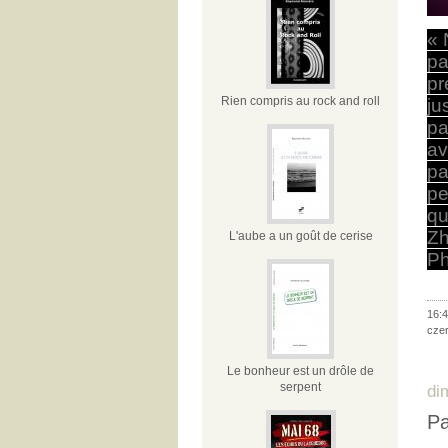
« 
pa
pr
Rien compris au rock and roll
ju
pa
av
pa
pe
qu
Zh
L'aube a un goût de cerise
Ph
16:4
cze
Le bonheur est un drôle de
serpent
di
Pa