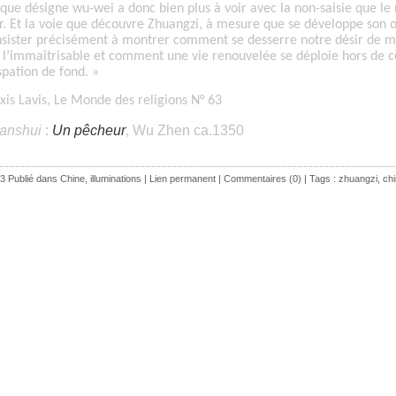
que désigne wu-wei a donc bien plus à voir avec la non-saisie que le
r. Et la voie que découvre Zhuangzi, à mesure que se développe son 
sister précisément à montrer comment se desserre notre désir de 
 l’immaîtrisable et comment une vie renouvelée se déploie hors de c
spation de fond. »
xis Lavis, Le Monde des religions N° 63
anshui
:
Un pêcheur
,
Wu Zhen
ca.1350
3 Publié dans
Chine
,
illuminations
|
Lien permanent
|
Commentaires (0)
| Tags :
zhuangzi
,
ch