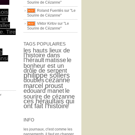
Sourire de Cézanne"
Roland Fuentès sur "Le
sois
Sourire de Cézanne"
 un
Viktor Kirtov sur "Le
ller
Sourire de Cézanne"
e. Tire
TAGS POPULAIRES
les hauts lieux de
le
l'histoire dans
insi
l'hérault
matisse
le
bonheur est un
drôle de serpent
philippe sollers
cezanne
doubles
marcel proust
edouard manet
le
er
sourire de cézanne
ces héraultais qui
ont fait l'histoire
INFO
les journaux, c\'est comme les
pansements, il faut en changer