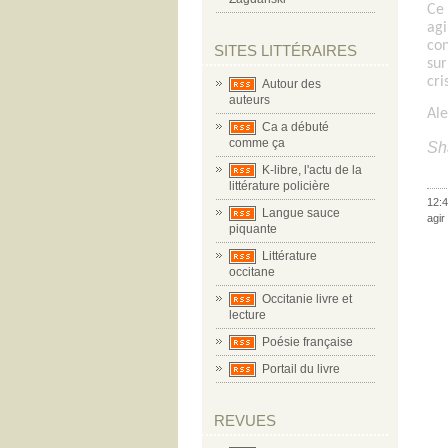
Ce 
agi
con
SITES LITTÉRAIRES
sur
cri
Autour des
auteurs
Ale
Ca a débuté
comme ça
Sh
K-libre, l'actu de la
littérature policière
12:4
Langue sauce
agir
piquante
Littérature
occitane
Occitanie livre et
lecture
Poésie française
Portail du livre
REVUES