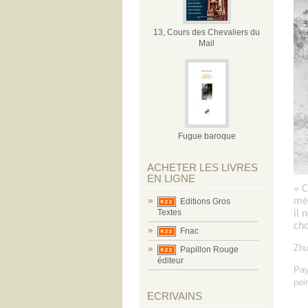
13, Cours des Chevaliers du
Mail
Fugue baroque
ACHETER LES LIVRES
EN LIGNE
« C
mét
Editions Gros
Textes
il 
cho
Fnac
Zhu
Papillon Rouge
éditeur
Pay
pei
ECRIVAINS