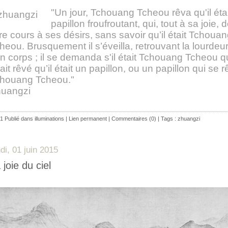
"Un jour, Tchouang Tcheou rêva qu'il éta
papillon froufroutant, qui, tout à sa joie, 
bre cours à ses désirs, sans savoir qu’il était Tchoua
heou. Brusquement il s’éveilla, retrouvant la lourdeu
n corps ; il se demanda s'il était Tchouang Tcheou q
ait rêvé qu’il était un papillon, ou un papillon qui se r
houang Tcheou."
uangzi
1 Publié dans
illuminations
|
Lien permanent
|
Commentaires (0)
| Tags :
zhuangzi
ndi, 01 juin 2015
 joie du ciel