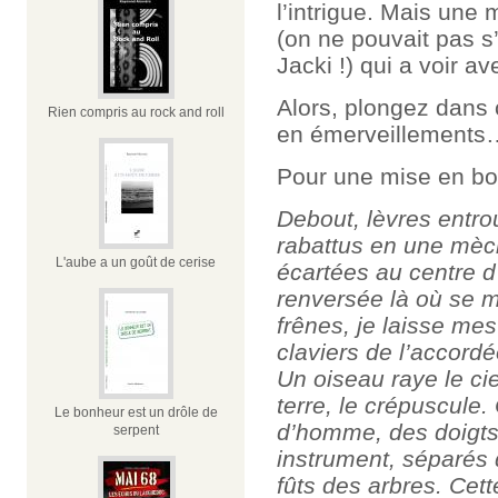
l’intrigue. Mais une
(on ne pouvait pas s
Jacki !) qui a voir 
Alors, plongez dans 
Rien compris au rock and roll
en émerveillements
Pour une mise en bouc
Debout, lèvres entro
rabattus en une mèc
L'aube a un goût de cerise
écartées au centre d
renversée là où se 
frênes, je laisse me
claviers de l’accord
Un oiseau raye le cie
terre, le crépuscule. 
Le bonheur est un drôle de
d’homme, des doigts 
serpent
instrument, séparés 
fûts des arbres. Cet