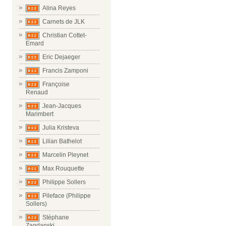
Alina Reyes
Carnets de JLK
Christian Cottet-
Emard
Eric Dejaeger
Francis Zamponi
Françoise
Renaud
Jean-Jacques
Marimbert
Julia Kristeva
Lilian Bathelot
Marcelin Pleynet
Max Rouquette
Philippe Sollers
Pileface (Philippe
Sollers)
Stéphane
Zagdanski