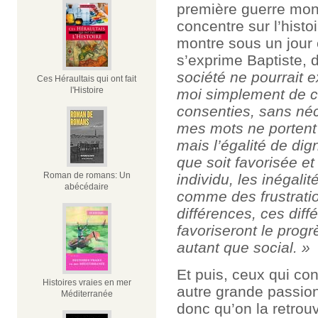
première guerre mondi
concentre sur l’histo
montre sous un jour 
s’exprime Baptiste, 
société ne pourrait ex
Ces Héraultais qui ont fait
l'Histoire
moi simplement de co
consenties, sans néc
mes mots ne portent j
mais l’égalité de dig
que soit favorisée et
Roman de romans: Un
individu, les inégali
abécédaire
comme des frustratio
différences, ces diff
favoriseront le progr
autant que social. »
Et puis, ceux qui co
Histoires vraies en mer
autre grande passion
Méditerranée
donc qu’on la retrou