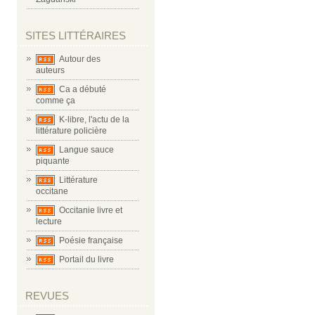
SITES LITTÉRAIRES
Autour des
auteurs
Ca a débuté
comme ça
K-libre, l'actu de la
littérature policière
Langue sauce
piquante
Littérature
occitane
Occitanie livre et
lecture
Poésie française
Portail du livre
REVUES