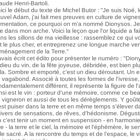
aude Henri-Bartoli.
ici le début du texte de Michel Butor : "Je suis Noé, l
uvel Adam, j'ai fait mes preuves en culture de vignes
rmentation, ce pourquoi on m'a nommé Dionysos. Je
re dans mon arche. Voici la leçon que l'or liquide a fai
ns les sillons de ma vieillesse : rassemblez ce qui v
t le plus cher, et entreprenez une longue marche ve
aménagement de la Terre."
avais écrit cet édito pour présenter le numéro : "Dion
 dieu du vin, de la fête joyeuse, débridée, est bien p
la. Sombre et emporté, c'est un dieu déroutant. Un e
 vagabond. Associé à toutes les formes de l'ivresse,
ndamentalement différent, il représente la figure de l'
nsi est le vin : porteur d'une mémoire, comme ce be
 vigneron et aussi de tous les dérèglements. Y goût
est puiser dans la terre et en même temps s'élever 
ivers de sensations, de rêves, d'hédonisme. Déguste
n c'est tenir un moment en suspension - en harmonie
re - la terre et le ciel, la mémoire et l'éphémère, le se
 le sacré. A la rencontre du temps et de l'espace, le v