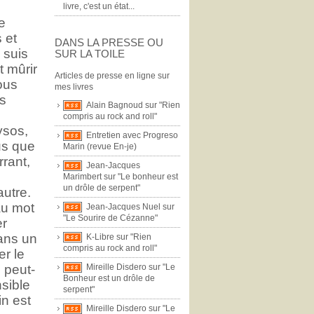
livre, c'est un état...
e
 et
DANS LA PRESSE OU
 suis
SUR LA TOILE
t mûrir
Articles de presse en ligne sur
ous
mes livres
rs
Alain Bagnoud sur "Rien
compris au rock and roll"
ysos,
Entretien avec Progreso
lus que
Marin (revue En-je)
rrant,
Jean-Jacques
Marimbert sur "Le bonheur est
un drôle de serpent"
autre.
au mot
Jean-Jacques Nuel sur
"Le Sourire de Cézanne"
er
dans un
K-Libre sur "Rien
compris au rock and roll"
r le
 peut-
Mireille Disdero sur "Le
Bonheur est un drôle de
nsible
serpent"
in est
Mireille Disdero sur "Le