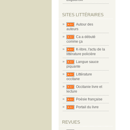
SITES LITTÉRAIRES
Autour des
auteurs
Ca a débuté
comme ça
K-libre, l'actu de la
littérature policière
Langue sauce
piquante
Littérature
occitane
Occitanie livre et
lecture
Poésie française
Portail du livre
REVUES