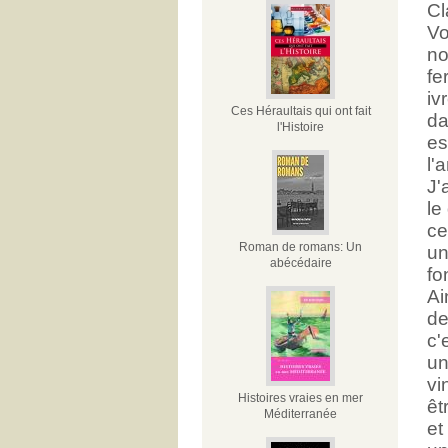
Cl
Vo
no
fe
iv
Ces Héraultais qui ont fait
da
l'Histoire
es
l'
J'
le
ce
Roman de romans: Un
un
abécédaire
fo
Ai
de
c'
un
vi
Histoires vraies en mer
êt
Méditerranée
et