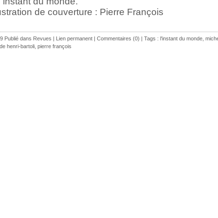
 instant du monde.
lustration de couverture : Pierre François
9 Publié dans
Revues
|
Lien permanent
|
Commentaires (0)
| Tags :
l'instant du monde
,
miche
de henri-bartoli
,
pierre françois