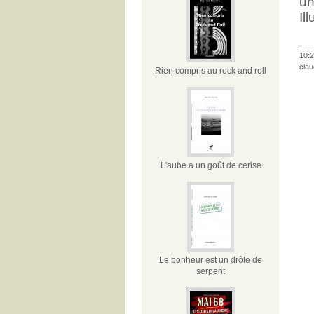
un
Il
10:2
clau
Rien compris au rock and roll
L'aube a un goût de cerise
Le bonheur est un drôle de
serpent