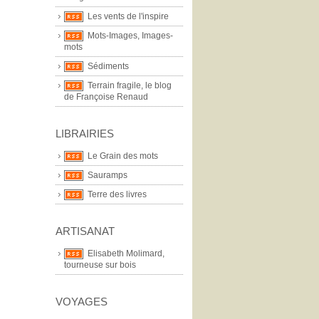
Les vents de l'inspire
Mots-Images, Images-
mots
Sédiments
Terrain fragile, le blog
de Françoise Renaud
LIBRAIRIES
Le Grain des mots
Sauramps
Terre des livres
ARTISANAT
Elisabeth Molimard,
tourneuse sur bois
VOYAGES