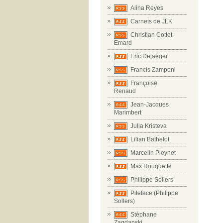
Alina Reyes
Carnets de JLK
Christian Cottet-
Emard
Eric Dejaeger
Francis Zamponi
Françoise
Renaud
Jean-Jacques
Marimbert
Julia Kristeva
Lilian Bathelot
Marcelin Pleynet
Max Rouquette
Philippe Sollers
Pileface (Philippe
Sollers)
Stéphane
Zagdanski