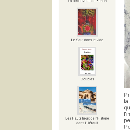
La découverte de Xénon
Le Saut dans le vide
Doubles
Pr
la
qu
l'
Les Hauts lieux de l'Histoire
pe
dans l'Hérault
Po