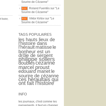
Sourire de Cézanne"
Roland Fuentès sur "Le
Sourire de Cézanne"
Viktor Kirtov sur "Le
l butor
,
Sourire de Cézanne"
TAGS POPULAIRES
les hauts lieux de
l'histoire dans
l'hérault
matisse
le
bonheur est un
drôle de serpent
philippe sollers
cezanne
doubles
marcel proust
edouard manet
le
sourire de cézanne
ces héraultais qui
ont fait l'histoire
INFO
les journaux, c\'est comme les
pansements, il faut en changer