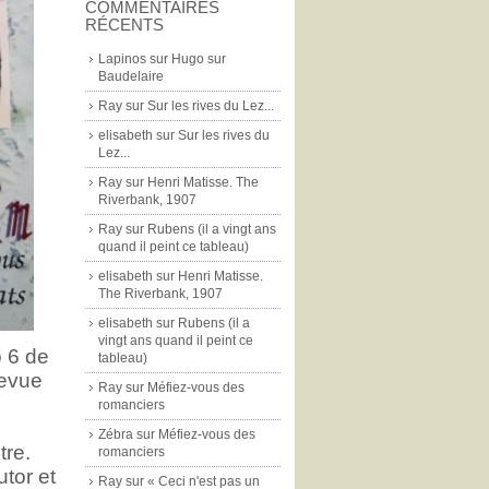
COMMENTAIRES
RÉCENTS
Lapinos
sur
Hugo sur
Baudelaire
Ray
sur
Sur les rives du Lez...
elisabeth
sur
Sur les rives du
Lez...
Ray
sur
Henri Matisse. The
Riverbank, 1907
Ray
sur
Rubens (il a vingt ans
quand il peint ce tableau)
elisabeth
sur
Henri Matisse.
The Riverbank, 1907
elisabeth
sur
Rubens (il a
vingt ans quand il peint ce
o 6 de
tableau)
Revue
Ray
sur
Méfiez-vous des
romanciers
Zébra
sur
Méfiez-vous des
tre.
romanciers
utor et
Ray
sur
« Ceci n'est pas un