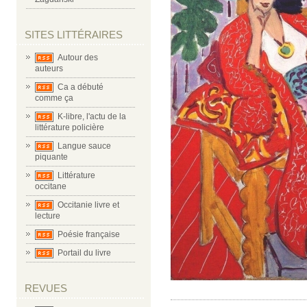
SITES LITTÉRAIRES
Autour des
auteurs
Ca a débuté
comme ça
K-libre, l'actu de la
littérature policière
Langue sauce
piquante
Littérature
occitane
Occitanie livre et
lecture
Poésie française
Portail du livre
REVUES