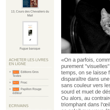
13, Cours des Chevaliers du
Mail
Fugue baroque
«On a parfois, comm
ACHETER LES LIVRES
EN LIGNE
purement "visuelles"
temps, on se laisse f
Editions Gros
Textes
disparaître dans une
Fnac
sans couleur vers le
Papillon Rouge
sourd et muet de dés
éditeur
Ou alors, au contrair
triomphant dans l'œi
ECRIVAINS