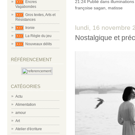
21:24 Publié dans
illuminations
Encres
Vagabondes
françoise sagan
,
matisse
Gros textes, Arts et
Résistances
lundi, 16 novembre 
Ironie
La Règle du jeu
Nostalgique et préci
Nouveaux délits
RÉFÉRENCEMENT
CATÉGORIES
Actu
Alimentation
amour
Art
Atelier d'écriture