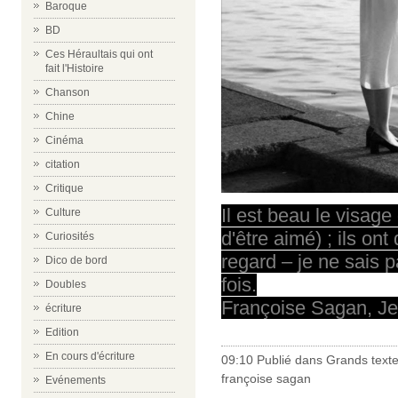
Baroque
BD
Ces Héraultais qui ont
fait l'Histoire
Chanson
Chine
Cinéma
citation
Critique
Il est beau le visag
Culture
d'être aimé) ; ils on
Curiosités
regard – je ne sais p
Dico de bord
fois.
Doubles
Françoise Sagan, Je 
écriture
Edition
En cours d'écriture
09:10 Publié dans
Grands text
françoise sagan
Evénements