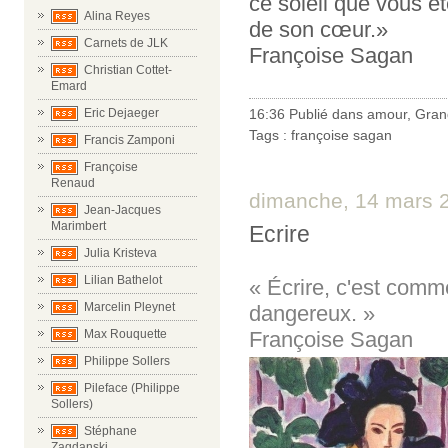
ce soleil que vous ête
Alina Reyes
de son cœur.»
Carnets de JLK
Françoise Sagan
Christian Cottet-
Emard
Eric Dejaeger
16:36 Publié dans
amour
,
Gran
Tags :
françoise sagan
Francis Zamponi
Françoise
Renaud
dimanche, 14 mars 
Jean-Jacques
Marimbert
Ecrire
Julia Kristeva
Lilian Bathelot
« Écrire, c'est com
Marcelin Pleynet
dangereux. »
Max Rouquette
Françoise Sagan
Philippe Sollers
Pileface (Philippe
Sollers)
Stéphane
Zagdanski