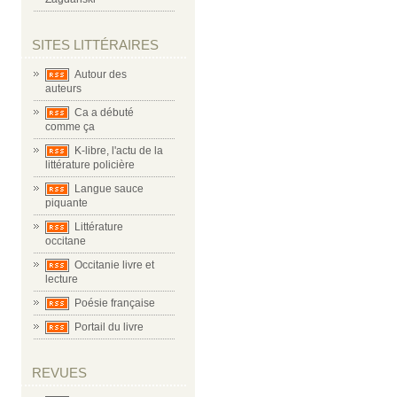
SITES LITTÉRAIRES
Autour des
auteurs
Ca a débuté
comme ça
K-libre, l'actu de la
littérature policière
Langue sauce
piquante
Littérature
occitane
Occitanie livre et
lecture
Poésie française
Portail du livre
REVUES