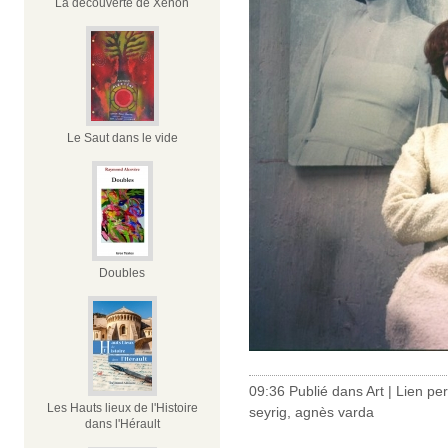
La découverte de Xénon
Le Saut dans le vide
Doubles
09:36 Publié dans
Art
|
Lien pe
Les Hauts lieux de l'Histoire
seyrig
,
agnès varda
dans l'Hérault