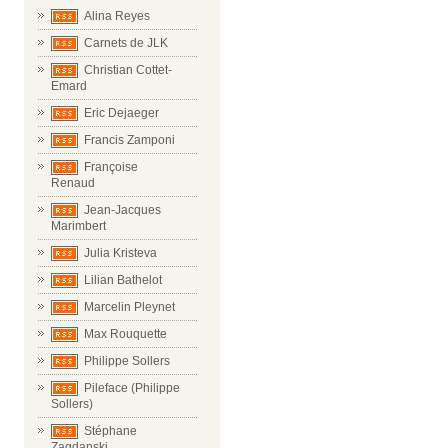
Alina Reyes
Carnets de JLK
Christian Cottet-
Emard
Eric Dejaeger
Francis Zamponi
Françoise
Renaud
Jean-Jacques
Marimbert
Julia Kristeva
Lilian Bathelot
Marcelin Pleynet
Max Rouquette
Philippe Sollers
Pileface (Philippe
Sollers)
Stéphane
Zagdanski