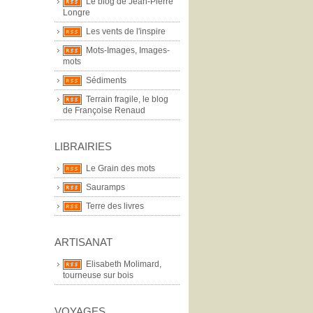
Le blog de Jean-Pierre
Longre
Les vents de l'inspire
Mots-Images, Images-
mots
Sédiments
Terrain fragile, le blog
de Françoise Renaud
LIBRAIRIES
Le Grain des mots
Sauramps
Terre des livres
ARTISANAT
Elisabeth Molimard,
tourneuse sur bois
VOYAGES