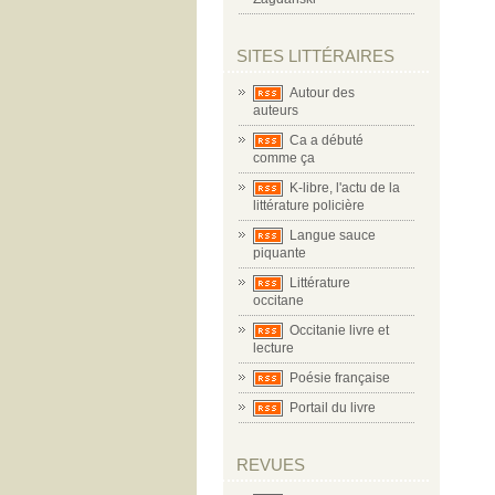
SITES LITTÉRAIRES
Autour des
auteurs
Ca a débuté
comme ça
K-libre, l'actu de la
littérature policière
Langue sauce
piquante
Littérature
occitane
Occitanie livre et
lecture
Poésie française
Portail du livre
REVUES