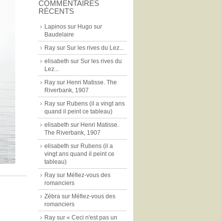
COMMENTAIRES
RÉCENTS
Lapinos
sur
Hugo sur
Baudelaire
Ray
sur
Sur les rives du Lez...
elisabeth
sur
Sur les rives du
Lez...
Ray
sur
Henri Matisse. The
Riverbank, 1907
Ray
sur
Rubens (il a vingt ans
quand il peint ce tableau)
elisabeth
sur
Henri Matisse.
The Riverbank, 1907
elisabeth
sur
Rubens (il a
vingt ans quand il peint ce
tableau)
Ray
sur
Méfiez-vous des
romanciers
Zébra
sur
Méfiez-vous des
romanciers
Ray
sur
« Ceci n'est pas un