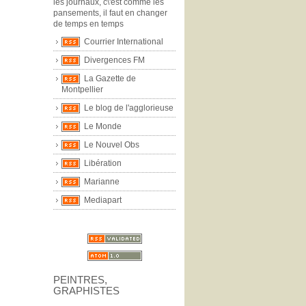
les journaux, c\'est comme les
pansements, il faut en changer
de temps en temps
Courrier International
Divergences FM
La Gazette de
Montpellier
Le blog de l'agglorieuse
Le Monde
Le Nouvel Obs
Libération
Marianne
Mediapart
PEINTRES,
GRAPHISTES