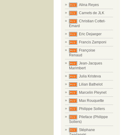
Alina Reyes
Carnets de JLK
Christian Cottet-
Emard
Eric Dejaeger
Francis Zamponi
Françoise
Renaud
Jean-Jacques
Marimbert
Julia Kristeva
Lilian Bathelot
Marcelin Pleynet
Max Rouquette
Philippe Sollers
Pileface (Philippe
Sollers)
Stéphane
Zagdanski