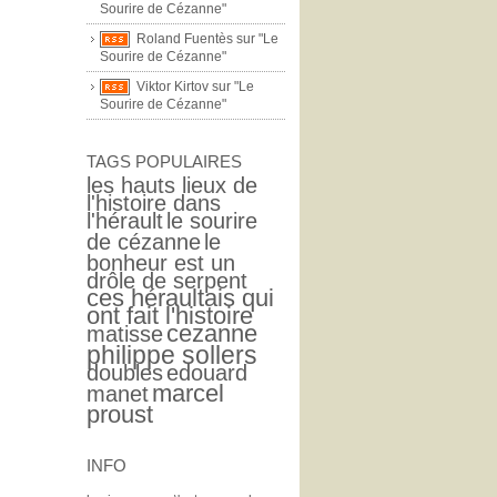
Sourire de Cézanne"
Roland Fuentès sur "Le
Sourire de Cézanne"
Viktor Kirtov sur "Le
Sourire de Cézanne"
TAGS POPULAIRES
les hauts lieux de
l'histoire dans
l'hérault
le sourire
de cézanne
le
bonheur est un
drôle de serpent
ces héraultais qui
ont fait l'histoire
cezanne
matisse
philippe sollers
doubles
edouard
marcel
manet
proust
INFO