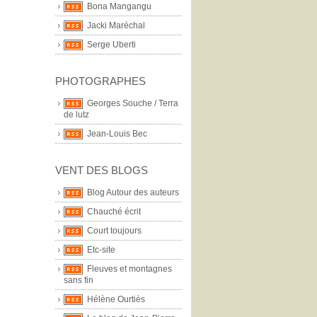
Bona Mangangu
Jacki Maréchal
Serge Uberti
PHOTOGRAPHES
Georges Souche / Terra
de lutz
Jean-Louis Bec
VENT DES BLOGS
Blog Autour des auteurs
Chauché écrit
Court toujours
Etc-site
Fleuves et montagnes
sans fin
Hélène Ourtiès