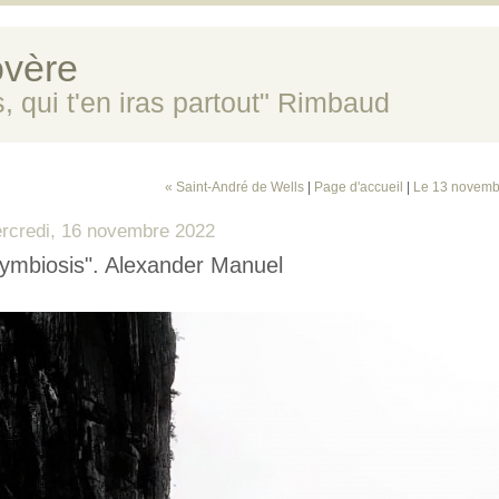
vère
s, qui t'en iras partout" Rimbaud
« Saint-André de Wells
|
Page d'accueil
|
Le 13 novemb
rcredi, 16 novembre 2022
ymbiosis". Alexander Manuel